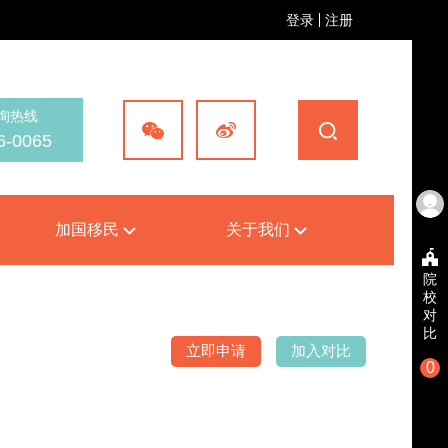
登录
注册
询热线
6-0065
加国移民
关于我们
院
校
对
比
立即申请
加入对比
0