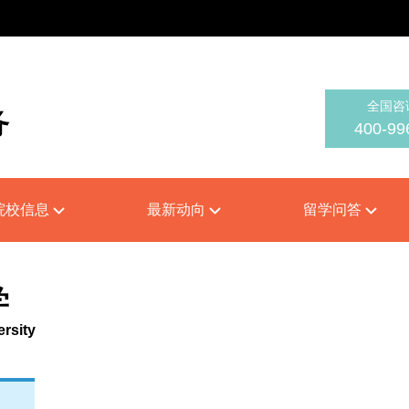
全国咨
务
400-99
on
院校信息
最新动向
留学问答
学
rsity