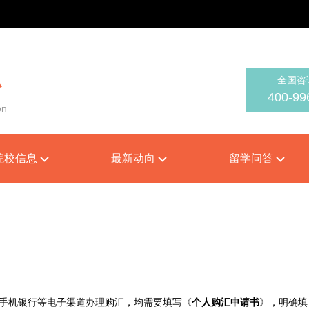
全国咨
心
400-99
on
院校信息
最新动向
留学问答
、手机银行等电子渠道办理购汇，均需要填写《
个人购汇申请书
》，明确填