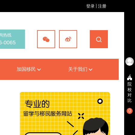
登录
注册
询热线
6-0065
加国移民
关于我们
院
校
对
比
0