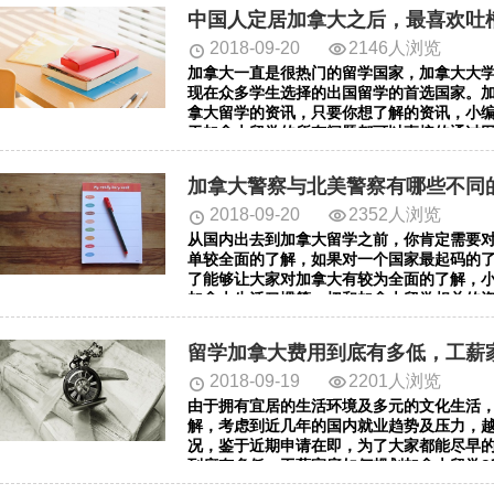
都相当优越的国家，很多留学生都有移民加
中国人定居加拿大之后，最喜欢吐
有低龄化的趋势。小编给大家带来的资讯是：
看吧!希望对您有所帮助。
2018-09-20
2146人浏览
加拿大一直是很热门的留学国家，加拿大大
现在众多学生选择的出国留学的首选国家。
拿大留学的资讯，只要你想了解的资讯，小
于加拿大留学的所有问题都可以直接的通过
今天带来的内容是：中国人定居加拿大之后，
希望对您有所帮助。
加拿大警察与北美警察有哪些不同
2018-09-20
2352人浏览
从国内出去到加拿大留学之前，你肯定需要
单较全面的了解，如果对一个国家最起码的
了能够让大家对加拿大有较为全面的了解，
加拿大生活习惯等一切和加拿大留学相关的
大家了解的是：加拿大警察与北美警察有哪些
助。
留学加拿大费用到底有多低，工薪
2018-09-19
2201人浏览
由于拥有宜居的生活环境及多元的文化生活
解，考虑到近几年的国内就业趋势及压力，
况，鉴于近期申请在即，为了大家都能尽早
到底有多低，工薪家庭如何规划加拿大留学?