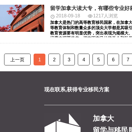
中心网每天会给您带来加拿大留学相关的内
留学加拿大读大专，有哪些专业好
们一起来看看吧!希望对您有所帮助。
2018-09-18
1217人浏览
加拿大是热门的高等教育移民国家，在加拿
等教育体制和数量众多的顶尖大学都是其吸
教育资源要有明显优势，突出表现为规模大
经费来源渠道广，拥有更充足的奖学金和助
合考量的入学要求及学位要求，对申请者的
都相当优越的国家，很多留学生都有移民加
有低龄化的趋势。小编给大家带来的资讯是：
上一页
1
看看吧!希望对您有所帮助。
2
3
4
5
6
7
现在联系,获得专业移民方案
加拿大
留学与移民