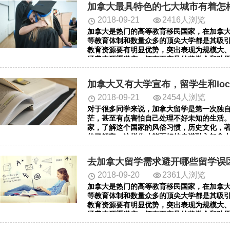
加拿大最具特色的七大城市有着怎
2018-09-21
2416人浏览
加拿大是热门的高等教育移民国家，在加拿
等教育体制和数量众多的顶尖大学都是其吸
教育资源要有明显优势，突出表现为规模大
经费来源渠道广，拥有更充足的奖学金和助
合考量的入学要求及学位要求，对申请者的
都相当优越的国家，很多留学生都有移民加
加拿大又有大学宣布，留学生和loca
有低龄化的趋势。小编给大家带来的资讯是：
我们一起来看看吧!希望对您有所帮助。
2018-09-21
2454人浏览
对于很多同学来说，加拿大留学是第一次独
茫，甚至有点害怕自己处理不好未知的生活
家，了解这个国家的风俗习惯，历史文化，
的了解它，这样你才能更好的走进融入加拿
习，去享受这个国家的生活。为了能够帮助
是：。我们一起来看看吧!希望对您有所帮助
去加拿大留学需求避开哪些留学误
2018-09-20
2361人浏览
加拿大是热门的高等教育移民国家，在加拿
等教育体制和数量众多的顶尖大学都是其吸
教育资源要有明显优势，突出表现为规模大
经费来源渠道广，拥有更充足的奖学金和助
合考量的入学要求及学位要求，对申请者的