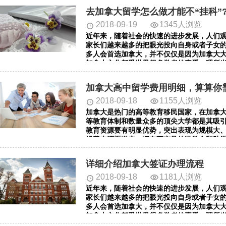
去加拿大留学怎么做才能不“挂科”
2018-09-19
1345人浏览
近年来，随着社会的快速的进步发展，人们
家长们越来越多的把眼光投向自身或者子女
多人会首选加拿大，并不仅仅是因为加拿大
加拿大文化都受世界很多学者的喜爱，理所
大留学前我们需要对加拿大有全面的了解，
中心网每天会给您带来加拿大留学相关的内容
加拿大高中留学费用明细，算算你
科”?我们一起来看看吧!希望对您有所帮助。
2018-09-18
1155人浏览
加拿大是热门的高等教育移民国家，在加拿
等教育体制和数量众多的顶尖大学都是其吸
教育资源要有明显优势，突出表现为规模大
经费来源渠道广，拥有更充足的奖学金和助
合考量的入学要求及学位要求，对申请者的
都相当优越的国家，很多留学生都有移民加
详细介绍加拿大签证办理流程
有低龄化的趋势。小编给大家带来的资讯是：
们一起来看看吧!希望对您有所帮助。
2018-09-18
1181人浏览
近年来，随着社会的快速的进步发展，人们
家长们越来越多的把眼光投向自身或者子女
多人会首选加拿大，并不仅仅是因为加拿大
加拿大文化都受世界很多学者的喜爱，理所
大留学前我们需要对加拿大有全面的了解，