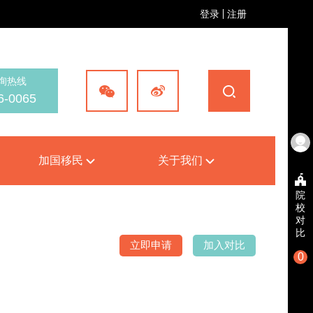
登录
注册
询热线
6-0065
加国移民
关于我们
院
校
对
比
立即申请
加入对比
0