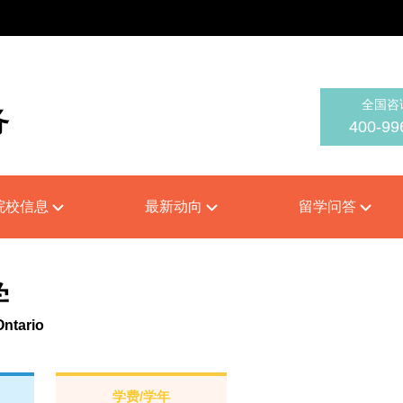
全国咨
务
400-99
on
院校信息
最新动向
留学问答
学
Ontario
学费/学年