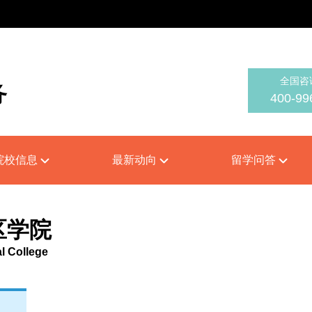
全国咨
务
400-99
on
院校信息
最新动向
留学问答
区学院
l College