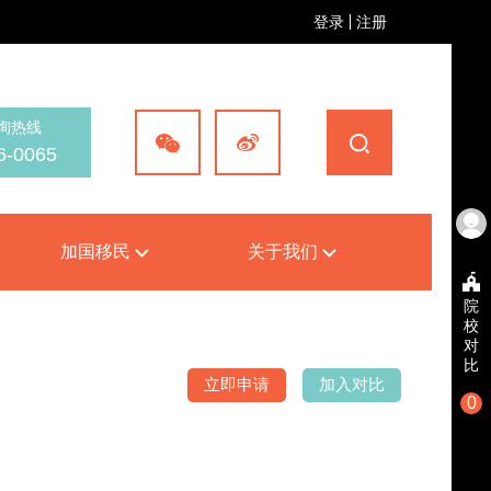
登录
注册
询热线
6-0065
加国移民
关于我们
院
校
对
比
立即申请
加入对比
0