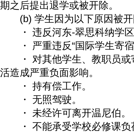
期之后提出退学或被开除。
(b) 学生因为以下原因被开
・ 违反河东-翠思科纳学区
・ 严重违反“国际学生寄宿
・ 对其他学生、教职员或
活造成严重负面影响。
・ 持有偿工作。
・ 无照驾驶。
・ 未经许可离开温尼伯。
・ 不能承受学校必修课负