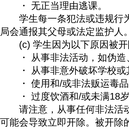
・ 无正当理由逃课。
学生每一条犯法或违规行为
局会通报其父母或法定监护人
(c) 学生因为以下原因被开
・ 从事非法活动，如伪造
・ 从事非意外破坏学校或
・ 使用和/或非法贩运毒品
・ 过度饮酒和/或未满18
请注意，从事任何非法活动
可能会导致立即开除。被开除