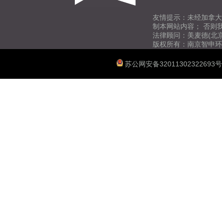
友情提示：未经加拿大
制本网站内容； 否则
法律顾问：美麦德(北
版权所有：南京智申环
苏公网安备32011302322693号