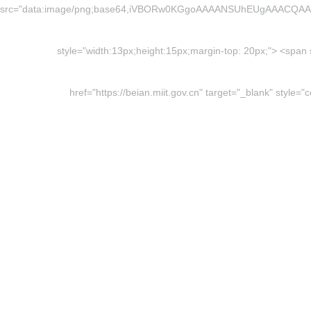
src="data:image/png;base64,iVBORw0KGgoAAAANSUhEUgAAACQ
style="width:13px;height:15px;margin-top: 20px;"> <
href="https://beian.miit.gov.cn" target="_blank" sty